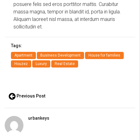
posuere felis sed eros porttitor mattis. Curabitur
massa magna, tempor in blandit id, porta in ligula.
Aliquam laoreet nisl massa, at interdum mauris
sollicitudin et.
Tags:
Apartment
Business Development
House for families
Houzez
Luxury
Real Estate
Previous Post
urbankeys