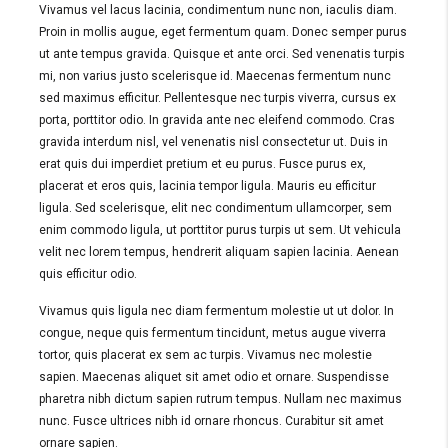
Vivamus vel lacus lacinia, condimentum nunc non, iaculis diam.
Proin in mollis augue, eget fermentum quam. Donec semper purus
ut ante tempus gravida. Quisque et ante orci. Sed venenatis turpis
mi, non varius justo scelerisque id. Maecenas fermentum nunc
sed maximus efficitur. Pellentesque nec turpis viverra, cursus ex
porta, porttitor odio. In gravida ante nec eleifend commodo. Cras
gravida interdum nisl, vel venenatis nisl consectetur ut. Duis in
erat quis dui imperdiet pretium et eu purus. Fusce purus ex,
placerat et eros quis, lacinia tempor ligula. Mauris eu efficitur
ligula. Sed scelerisque, elit nec condimentum ullamcorper, sem
enim commodo ligula, ut porttitor purus turpis ut sem. Ut vehicula
velit nec lorem tempus, hendrerit aliquam sapien lacinia. Aenean
quis efficitur odio.
Vivamus quis ligula nec diam fermentum molestie ut ut dolor. In
congue, neque quis fermentum tincidunt, metus augue viverra
tortor, quis placerat ex sem ac turpis. Vivamus nec molestie
sapien. Maecenas aliquet sit amet odio et ornare. Suspendisse
pharetra nibh dictum sapien rutrum tempus. Nullam nec maximus
nunc. Fusce ultrices nibh id ornare rhoncus. Curabitur sit amet
ornare sapien.