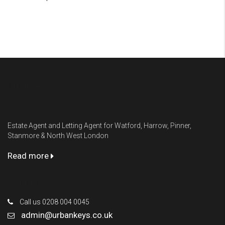
Urbankeys
Estate Agent and Letting Agent for Watford, Harrow, Pinner,
Stanmore & North West London
Read more
Contact Us
Call us 0208 004 0045
admin@urbankeys.co.uk