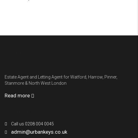
Urbankeys
Estate Agent and Letting Agent for Watford, Harrow, Pinner,
Stanmore & North West London
Read more
Contact Us
Call us 0208 004 0045
admin@urbankeys.co.uk