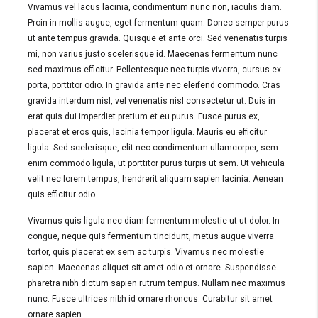
Vivamus vel lacus lacinia, condimentum nunc non, iaculis diam.
Proin in mollis augue, eget fermentum quam. Donec semper purus
ut ante tempus gravida. Quisque et ante orci. Sed venenatis turpis
mi, non varius justo scelerisque id. Maecenas fermentum nunc
sed maximus efficitur. Pellentesque nec turpis viverra, cursus ex
porta, porttitor odio. In gravida ante nec eleifend commodo. Cras
gravida interdum nisl, vel venenatis nisl consectetur ut. Duis in
erat quis dui imperdiet pretium et eu purus. Fusce purus ex,
placerat et eros quis, lacinia tempor ligula. Mauris eu efficitur
ligula. Sed scelerisque, elit nec condimentum ullamcorper, sem
enim commodo ligula, ut porttitor purus turpis ut sem. Ut vehicula
velit nec lorem tempus, hendrerit aliquam sapien lacinia. Aenean
quis efficitur odio.
Vivamus quis ligula nec diam fermentum molestie ut ut dolor. In
congue, neque quis fermentum tincidunt, metus augue viverra
tortor, quis placerat ex sem ac turpis. Vivamus nec molestie
sapien. Maecenas aliquet sit amet odio et ornare. Suspendisse
pharetra nibh dictum sapien rutrum tempus. Nullam nec maximus
nunc. Fusce ultrices nibh id ornare rhoncus. Curabitur sit amet
ornare sapien.