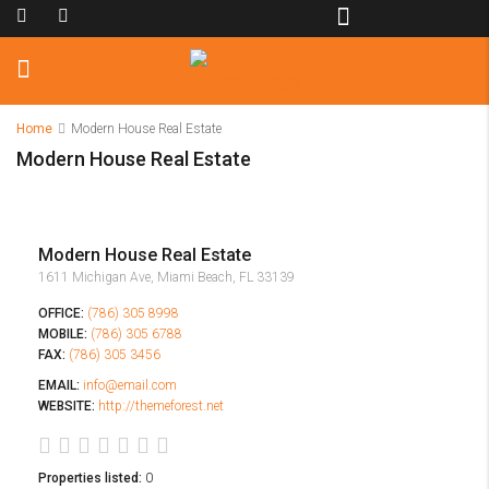
Home
Modern House Real Estate
Modern House Real Estate
Modern House Real Estate
1611 Michigan Ave, Miami Beach, FL 33139
OFFICE:
(786) 305 8998
MOBILE:
(786) 305 6788
FAX:
(786) 305 3456
EMAIL:
info@email.com
WEBSITE:
http://themeforest.net
Properties listed:
0