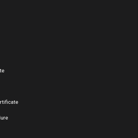
te
tificate
dure