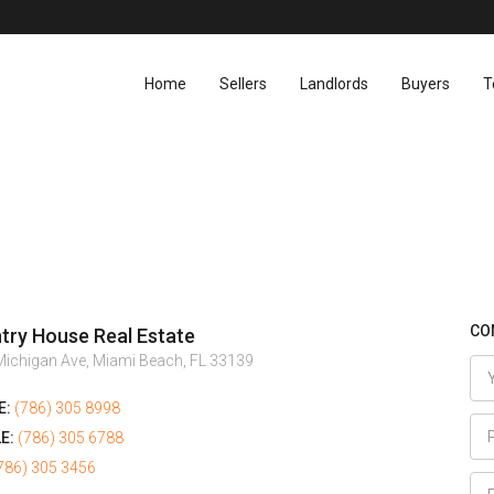
Home
Sellers
Landlords
Buyers
T
CO
try House Real Estate
ichigan Ave, Miami Beach, FL 33139
E:
(786) 305 8998
E:
(786) 305 6788
786) 305 3456