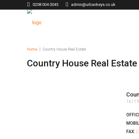
0208 004 0045
admin@urbankeys.co.uk
Home
Country House Real Estate
Country House Real Estate
Coun
1611 M
OFFIC
MOBIL
FAX:
(