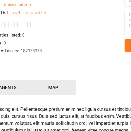
:
info@email.com
TE:
http://themeforest.net
ties listed:
0
s:
0
se:
Licence: 182378378
AGENTS
MAP
cing elit. Pellentesque pretium enim nec ligula cursus et tincidu
us quis, cursus risus. Duis sed luctus elit, at faucibus enim. Vesti
entum volutpat, elit mauris sollicitudin orci, vel imperdiet turpis
vestibulum nisl justo sit amet orci. Aenean vitae congue magna. D