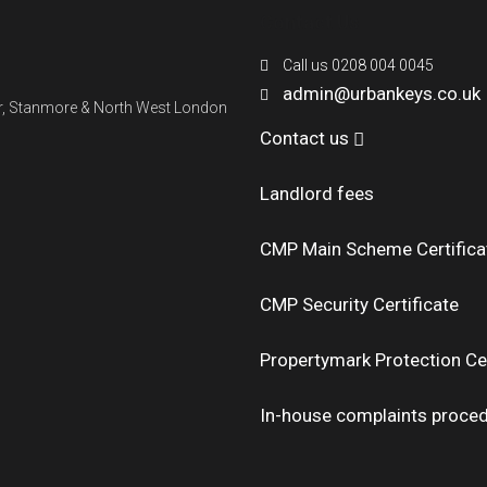
Contact Us
Call us 0208 004 0045
admin@urbankeys.co.uk
ner, Stanmore & North West London
Contact us
Landlord fees
CMP Main Scheme Certifica
CMP Security Certificate
Propertymark Protection Cer
In-house complaints proce