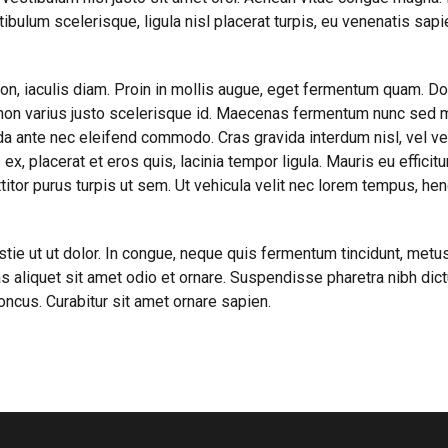
bulum scelerisque, ligula nisl placerat turpis, eu venenatis sapien
on, iaculis diam. Proin in mollis augue, eget fermentum quam. D
, non varius justo scelerisque id. Maecenas fermentum nunc sed m
vida ante nec eleifend commodo. Cras gravida interdum nisl, vel ve
ex, placerat et eros quis, lacinia tempor ligula. Mauris eu efficit
itor purus turpis ut sem. Ut vehicula velit nec lorem tempus, hen
e ut ut dolor. In congue, neque quis fermentum tincidunt, metus 
 aliquet sit amet odio et ornare. Suspendisse pharetra nibh di
oncus. Curabitur sit amet ornare sapien.