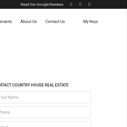
Read Our Google Reviews
enants
About Us
Contact Us
My Keys
NTACT COUNTRY HOUSE REAL ESTATE