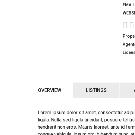
EMAIL
WEBSI
Proper
Agent
Licen
OVERVIEW
LISTINGS
Lorem ipsum dolor sit amet, consectetur adipis
ligula. Nulla sed ligula tincidunt, posuere tell
hendrerit non eros. Mauris laoreet, ante id ferm
congue vehicula, ipsum orci bibendum nunc, at 